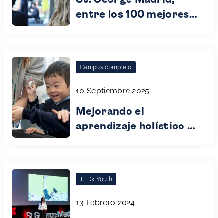
St. George Madrid,
entre los 100 mejores
colegios de España
según FORBES
Campus completo
10 Septiembre 2025
Mejorando el
aprendizaje holístico y
global en St George
Madrid
TEDx Youth
13 Febrero 2024