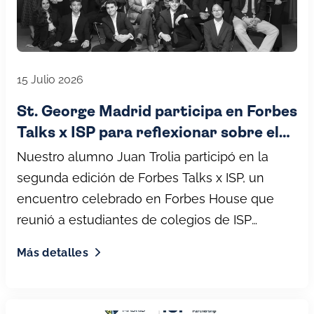
15 Julio 2026
St. George Madrid participa en Forbes
Talks x ISP para reflexionar sobre el
aprendizaje y el futuro de la educación
Nuestro alumno Juan Trolia participó en la
segunda edición de Forbes Talks x ISP, un
encuentro celebrado en Forbes House que
reunió a estudiantes de colegios de ISP
Schools
Más detalles