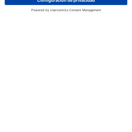
Contacto
Solicita información
No te pierdas los anuncios, celebraciones y
novedades emocionantes de nuestra
comunidad escolar.