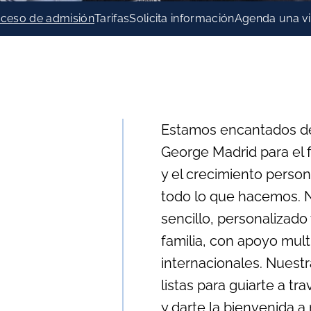
ceso de admisión
Tarifas
Solicita información
Agenda una vi
Estamos encantados de
George Madrid para el fu
y el crecimiento person
todo lo que hacemos. 
sencillo, personalizado
familia, con apoyo mult
internacionales. Nuestr
listas para guiarte a t
y darte la bienvenida a