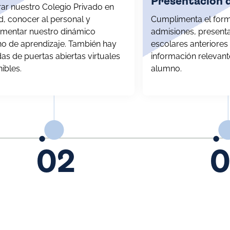
Presentación d
rar nuestro Colegio Privado en
d, conocer al personal y
C
umplimenta el form
imentar nuestro dinámico
admisiones, present
no de aprendizaje. También hay
escolares anteriores
as de puertas abiertas virtuales
información relevant
ibles.
alumno.
02
0