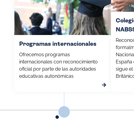
Colegi
NABS
Reconoc
Programas internacionales
formalm
Ofrecemos programas
Nacional
internacionales con reconocimiento
España 
oficial por parte de las autoridades
sigue e
educativas autonómicas
Británic